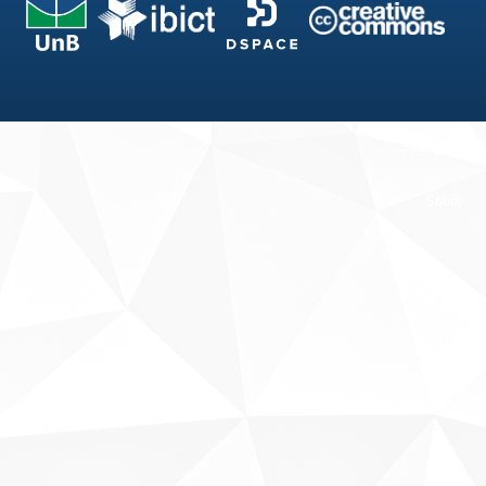
Fale conosco
Sobre