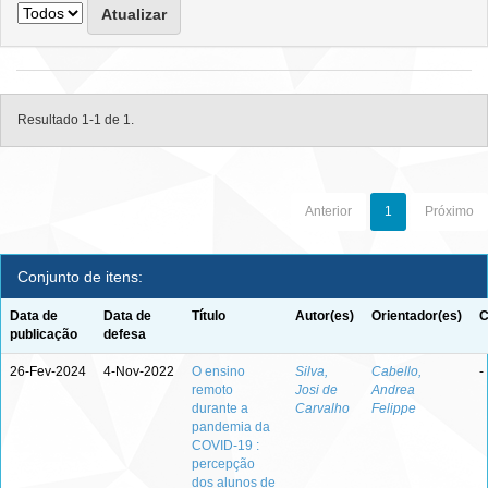
Resultado 1-1 de 1.
Anterior
1
Próximo
Conjunto de itens:
Data de
Data de
Título
Autor(es)
Orientador(es)
C
publicação
defesa
26-Fev-2024
4-Nov-2022
O ensino
Silva,
Cabello,
-
remoto
Josi de
Andrea
durante a
Carvalho
Felippe
pandemia da
COVID-19 :
percepção
dos alunos de