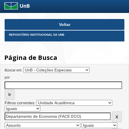
Skip
Voltar
navigation
REPOSITÓRIO INSTITUCIONAL DA UNB
Página de Busca
Buscar em:
por
Filtros correntes: