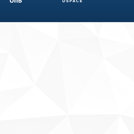
Fale conosco
Sobre