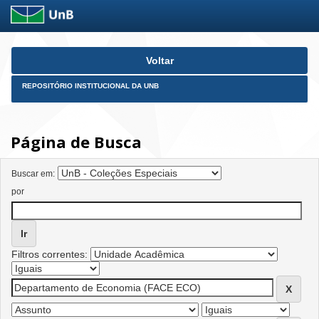
Skip
Voltar
navigation
REPOSITÓRIO INSTITUCIONAL DA UNB
Página de Busca
Buscar em:
por
Filtros correntes: