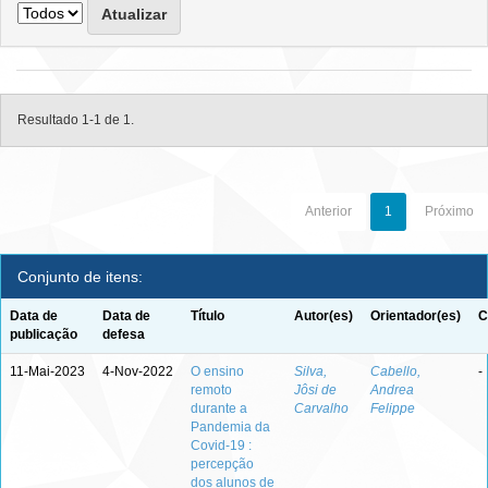
Resultado 1-1 de 1.
Anterior
1
Próximo
Conjunto de itens:
Data de
Data de
Título
Autor(es)
Orientador(es)
C
publicação
defesa
11-Mai-2023
4-Nov-2022
O ensino
Silva,
Cabello,
-
remoto
Jôsi de
Andrea
durante a
Carvalho
Felippe
Pandemia da
Covid-19 :
percepção
dos alunos de