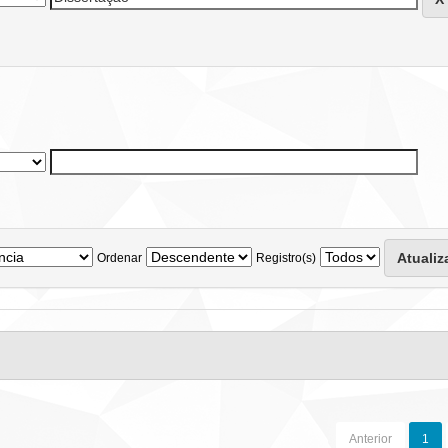
Ordenar
Registro(s)
Anterior
1