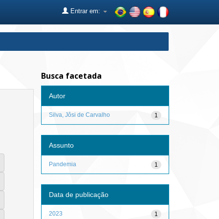
Entrar em:
Busca facetada
Autor
Silva, Jôsi de Carvalho
1
Assunto
Pandemia
1
Data de publicação
2023
1