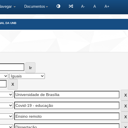
Navegar
Documentos
A-
A
A+
NAL DA UNB