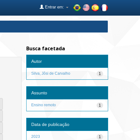
Entrar em:
Busca facetada
Autor
Silva, Jôsi de Carvalho
1
Assunto
Ensino remoto
1
Data de publicação
2023
1