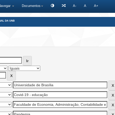
Navegar
Documentos
A-
A
A+
NAL DA UNB