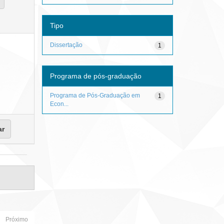
Tipo
Dissertação
1
Programa de pós-graduação
Programa de Pós-Graduação em
1
Econ...
Próximo