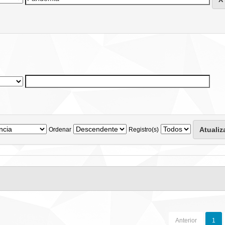
Ordenar
Registro(s)
Anterior
1