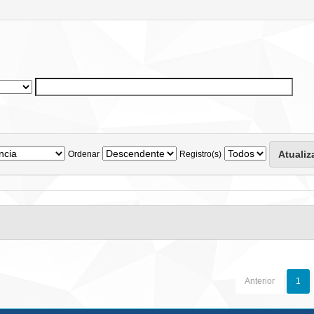
Ordenar
Registro(s)
Anterior
1