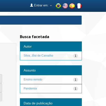
Entrar em:
Busca facetada
Autor
Silva, Jôsi de Carvalho
1
Assunto
Ensino remoto
1
Pandemia
1
Data de publicação