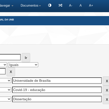
Navegar
Documentos
A-
A
A+
NAL DA UNB