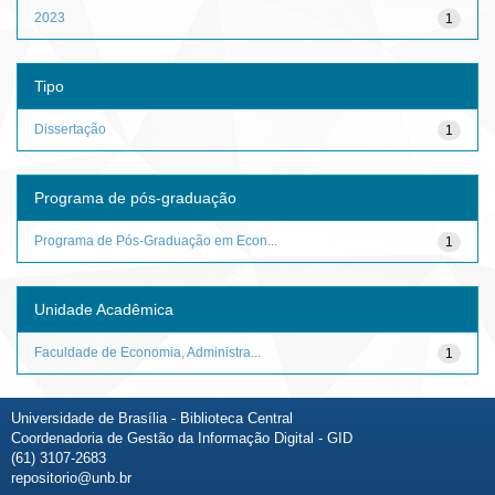
2023
1
Tipo
Dissertação
1
Programa de pós-graduação
Programa de Pós-Graduação em Econ...
1
Unidade Acadêmica
Faculdade de Economia, Administra...
1
Universidade de Brasília - Biblioteca Central
Coordenadoria de Gestão da Informação Digital - GID
(61) 3107-2683
repositorio@unb.br