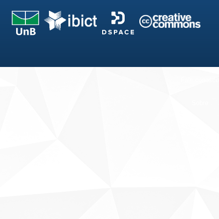
Fale conosco
Sobre