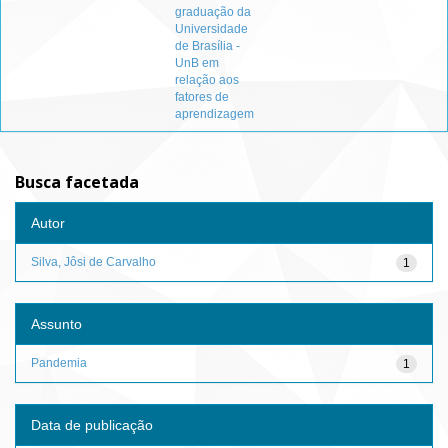
graduação da
Universidade
de Brasília -
UnB em
relação aos
fatores de
aprendizagem
Busca facetada
Autor
Silva, Jôsi de Carvalho
1
Assunto
Pandemia
1
Data de publicação