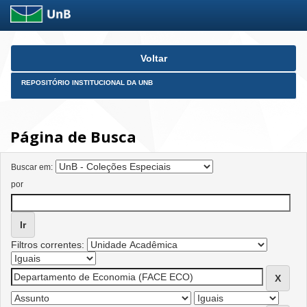
Skip
Voltar
navigation
REPOSITÓRIO INSTITUCIONAL DA UNB
Página de Busca
Buscar em:
por
Filtros correntes: