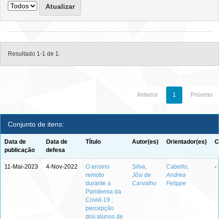
Resultado 1-1 de 1.
Anterior
1
Próximo
Conjunto de itens:
Data de
Data de
Título
Autor(es)
Orientador(es)
C
publicação
defesa
11-Mai-2023
4-Nov-2022
O ensino
Silva,
Cabello,
-
remoto
Jôsi de
Andrea
durante a
Carvalho
Felippe
Pandemia da
Covid-19 :
percepção
dos alunos de