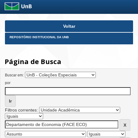
Skip
Voltar
navigation
REPOSITÓRIO INSTITUCIONAL DA UNB
Página de Busca
Buscar em:
por
Filtros correntes: