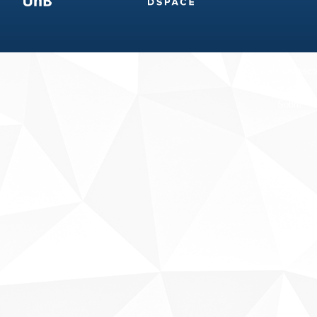
Fale conosco
Sobre