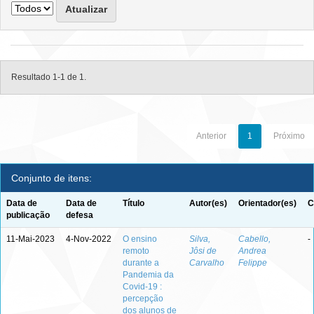
Resultado 1-1 de 1.
Anterior
1
Próximo
Conjunto de itens:
Data de
Data de
Título
Autor(es)
Orientador(es)
C
publicação
defesa
11-Mai-2023
4-Nov-2022
O ensino
Silva,
Cabello,
-
remoto
Jôsi de
Andrea
durante a
Carvalho
Felippe
Pandemia da
Covid-19 :
percepção
dos alunos de