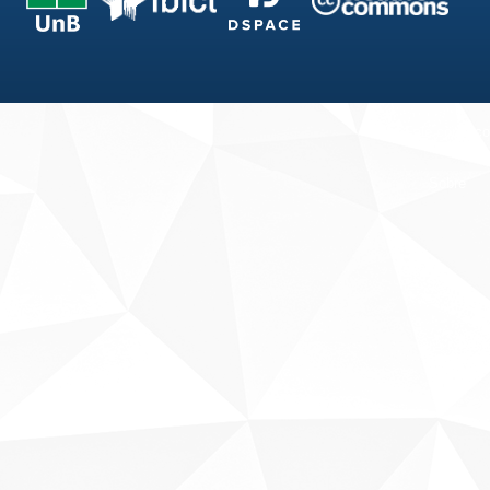
Fale conosco
Sobre