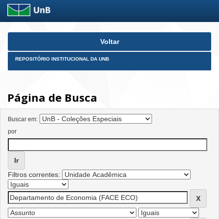
Skip
Voltar
navigation
REPOSITÓRIO INSTITUCIONAL DA UNB
Página de Busca
Buscar em:
por
Filtros correntes: