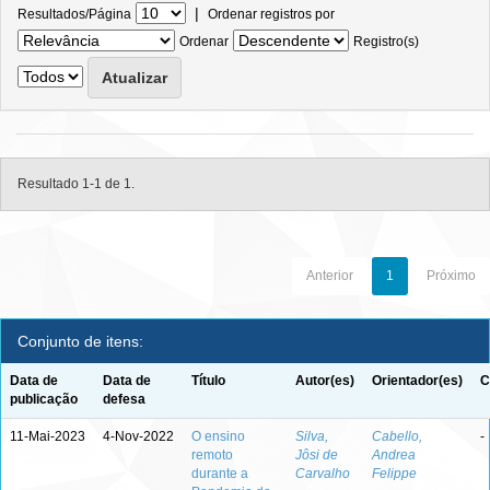
|
Resultados/Página
Ordenar registros por
Ordenar
Registro(s)
Resultado 1-1 de 1.
Anterior
1
Próximo
Conjunto de itens:
Data de
Data de
Título
Autor(es)
Orientador(es)
C
publicação
defesa
11-Mai-2023
4-Nov-2022
O ensino
Silva,
Cabello,
-
remoto
Jôsi de
Andrea
durante a
Carvalho
Felippe