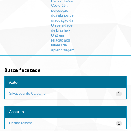
Pandemia da
Covid-19 :
percepção
dos alunos de
graduação da
Universidade
de Brasília -
UnB em
relação aos
fatores de
aprendizagem
Busca facetada
Autor
Silva, Jôsi de Carvalho
1
Assunto
Ensino remoto
1