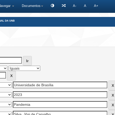
Navegar
Documentos
A-
A
A+
NAL DA UNB