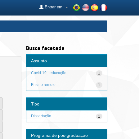
Entrar em:
Busca facetada
Assunto
Covid-19 - educação
1
Ensino remoto
1
Tipo
Dissertação
1
Programa de pós-graduação