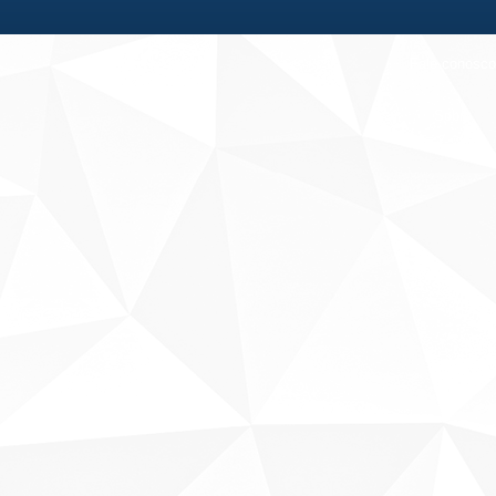
Fale conosco
Sobre