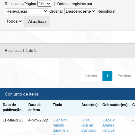
|
Resultados/Página
Ordenar registros por
Ordenar
Registro(s)
Resultado 1-1 de 1.
Anterior
1
Próximo
Conjunto de itens:
Data de
Data de
Título
Autor(es)
Orientador(es)
C
publicação
defesa
11-Mai-2023
4-Nov-2022
O ensino
Silva,
Cabello,
-
remoto
Jôsi de
Andrea
durante a
Carvalho
Felippe