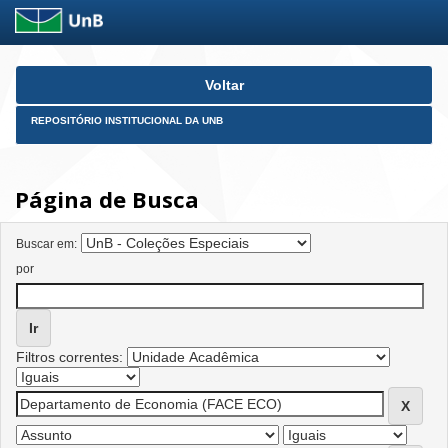
Skip
Voltar
navigation
REPOSITÓRIO INSTITUCIONAL DA UNB
Página de Busca
Buscar em:
por
Filtros correntes: