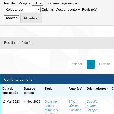
|
Resultados/Página
Ordenar registros por
Ordenar
Registro(s)
Resultado 1-1 de 1.
Anterior
1
Próximo
Conjunto de itens:
Data de
Data de
Título
Autor(es)
Orientador(es)
C
publicação
defesa
11-Mai-2023
4-Nov-2022
O ensino
Silva,
Cabello,
-
remoto
Jôsi de
Andrea
durante a
Carvalho
Felippe