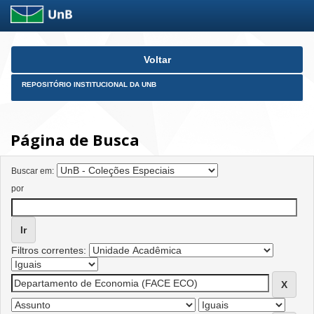
Skip
Voltar
navigation
REPOSITÓRIO INSTITUCIONAL DA UNB
Página de Busca
Buscar em:
por
Filtros correntes: