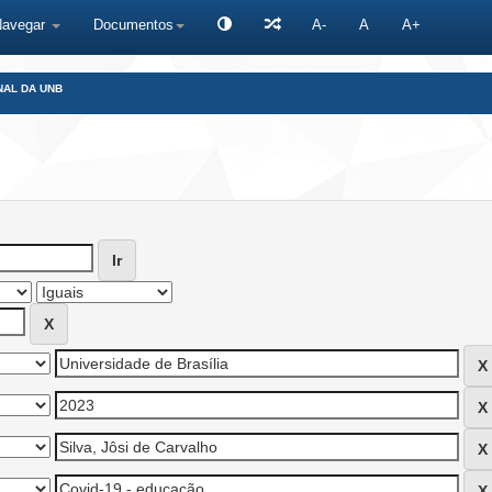
Navegar
Documentos
A-
A
A+
NAL DA UNB