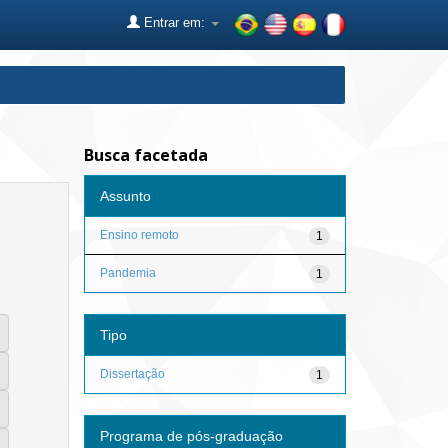
Entrar em:
Busca facetada
Assunto
Ensino remoto
1
Pandemia
1
Tipo
Dissertação
1
Programa de pós-graduação