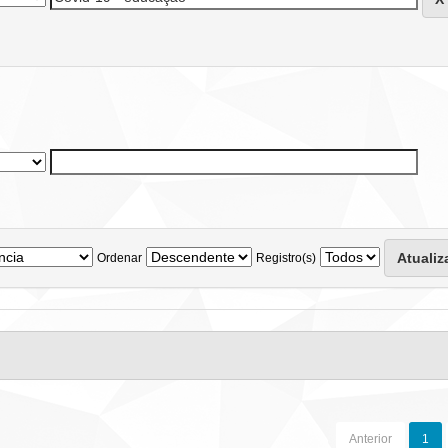
Ordenar
Registro(s)
Anterior
1