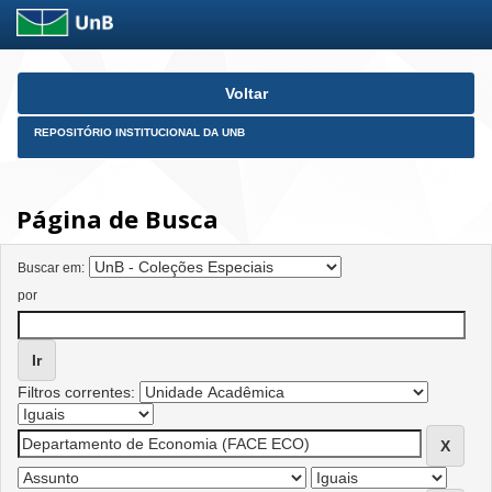
Skip
Voltar
navigation
REPOSITÓRIO INSTITUCIONAL DA UNB
Página de Busca
Buscar em:
por
Filtros correntes: