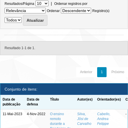
|
Resultados/Página
Ordenar registros por
Ordenar
Registro(s)
Resultado 1-1 de 1.
Anterior
1
Próximo
Conjunto de itens:
Data de
Data de
Título
Autor(es)
Orientador(es)
C
publicação
defesa
11-Mai-2023
4-Nov-2022
O ensino
Silva,
Cabello,
-
remoto
Jôsi de
Andrea
durante a
Carvalho
Felippe