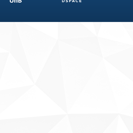
Fale conosco
Sobre