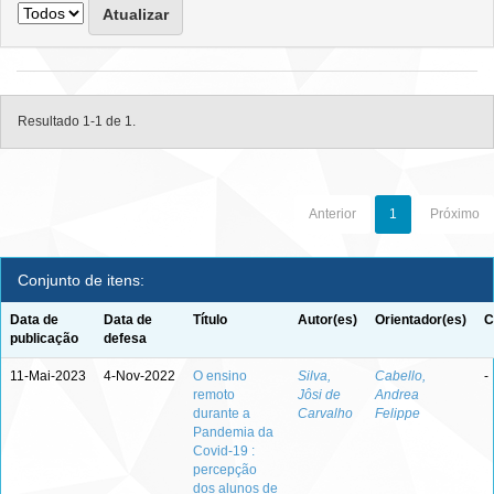
Resultado 1-1 de 1.
Anterior
1
Próximo
Conjunto de itens:
Data de
Data de
Título
Autor(es)
Orientador(es)
C
publicação
defesa
11-Mai-2023
4-Nov-2022
O ensino
Silva,
Cabello,
-
remoto
Jôsi de
Andrea
durante a
Carvalho
Felippe
Pandemia da
Covid-19 :
percepção
dos alunos de