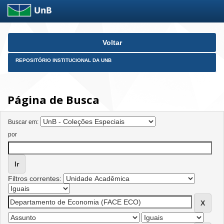
Skip
Voltar
navigation
REPOSITÓRIO INSTITUCIONAL DA UNB
Página de Busca
Buscar em:
por
Filtros correntes: