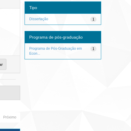
Tipo
Dissertação
1
Programa de pós-graduação
Programa de Pós-Graduação em
1
Econ...
Próximo