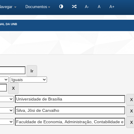
Navegar
Documentos
A-
A
A+
NAL DA UNB