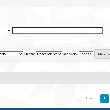
Ordenar
Registro(s)
Anterior
1