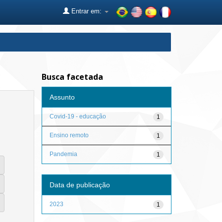
Entrar em:
Busca facetada
Assunto
Covid-19 - educação
1
Ensino remoto
1
Pandemia
1
Data de publicação
2023
1