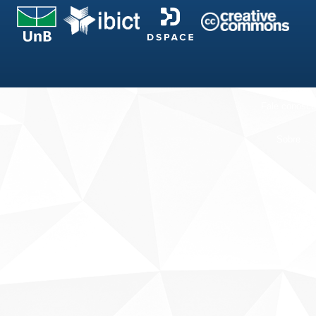
Fale conosco
Sobre