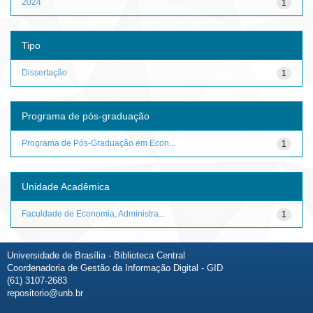
2024
1
Tipo
Dissertação
1
Programa de pós-graduação
Programa de Pós-Graduação em Econ...
1
Unidade Acadêmica
Faculdade de Economia, Administra...
1
Universidade de Brasília - Biblioteca Central
Coordenadoria de Gestão da Informação Digital - GID
(61) 3107-2683
repositorio@unb.br