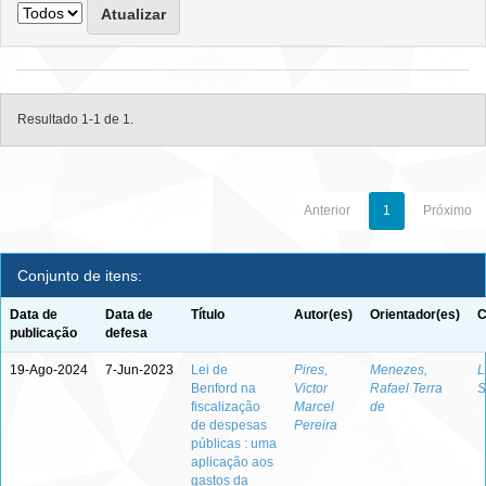
Resultado 1-1 de 1.
Anterior
1
Próximo
Conjunto de itens:
Data de
Data de
Título
Autor(es)
Orientador(es)
C
publicação
defesa
19-Ago-2024
7-Jun-2023
Lei de
Pires,
Menezes,
L
Benford na
Victor
Rafael Terra
S
fiscalização
Marcel
de
de despesas
Pereira
públicas : uma
aplicação aos
gastos da