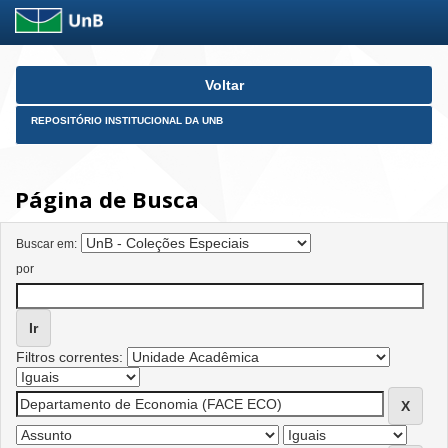
Skip
Voltar
navigation
REPOSITÓRIO INSTITUCIONAL DA UNB
Página de Busca
Buscar em:
por
Filtros correntes: