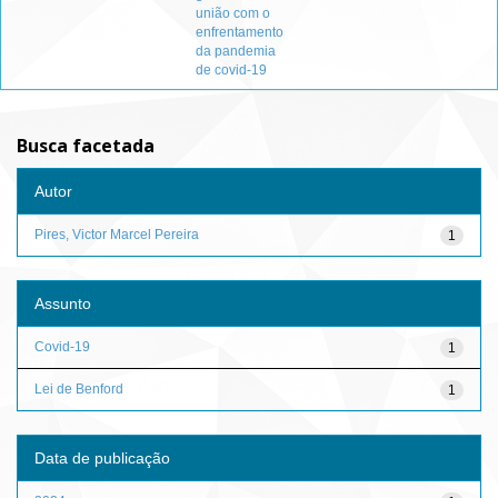
união com o
enfrentamento
da pandemia
de covid-19
Busca facetada
Autor
Pires, Victor Marcel Pereira
1
Assunto
Covid-19
1
Lei de Benford
1
Data de publicação