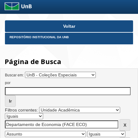
Skip
Voltar
navigation
REPOSITÓRIO INSTITUCIONAL DA UNB
Página de Busca
Buscar em:
por
Filtros correntes: