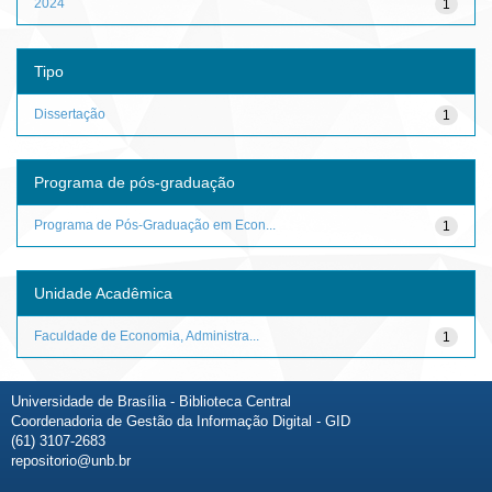
2024
1
Tipo
Dissertação
1
Programa de pós-graduação
Programa de Pós-Graduação em Econ...
1
Unidade Acadêmica
Faculdade de Economia, Administra...
1
Universidade de Brasília - Biblioteca Central
Coordenadoria de Gestão da Informação Digital - GID
(61) 3107-2683
repositorio@unb.br