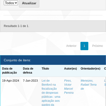
Resultado 1-1 de 1.
Anterior
1
Próximo
Conjunto de itens:
Data de
Data de
Título
Autor(es)
Orientador(es)
C
publicação
defesa
19-Ago-2024
7-Jun-2023
Lei de
Pires,
Menezes,
L
Benford na
Victor
Rafael Terra
S
fiscalização
Marcel
de
de despesas
Pereira
públicas : uma
aplicação aos
gastos da