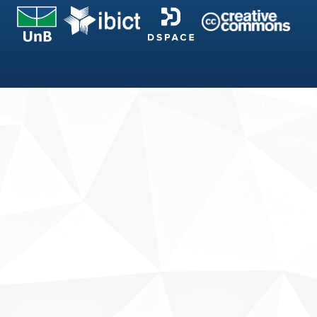
Fale conosco
Sobre