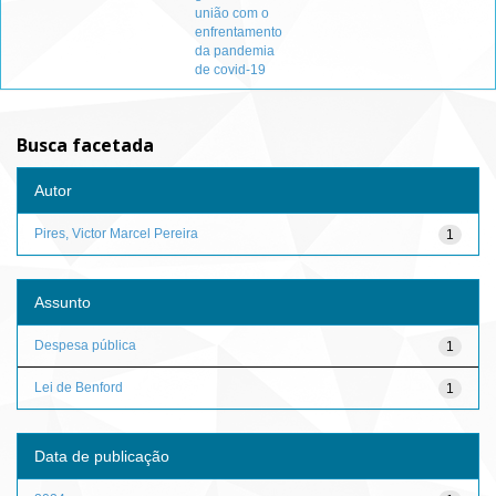
união com o
enfrentamento
da pandemia
de covid-19
Busca facetada
Autor
Pires, Victor Marcel Pereira
1
Assunto
Despesa pública
1
Lei de Benford
1
Data de publicação