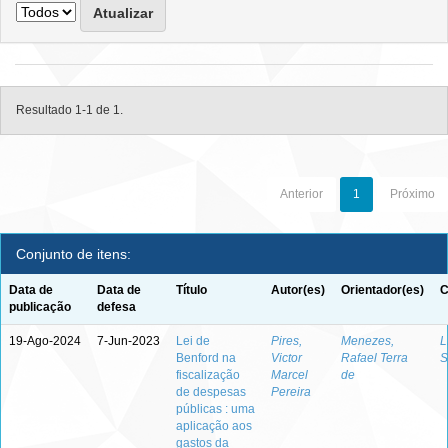
Resultado 1-1 de 1.
Anterior
1
Próximo
Conjunto de itens:
Data de
Data de
Título
Autor(es)
Orientador(es)
C
publicação
defesa
19-Ago-2024
7-Jun-2023
Lei de
Pires,
Menezes,
L
Benford na
Victor
Rafael Terra
S
fiscalização
Marcel
de
de despesas
Pereira
públicas : uma
aplicação aos
gastos da