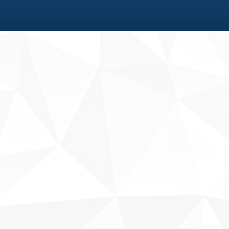
Fale conosco
Sobre