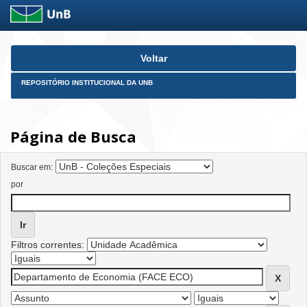
Skip
Voltar
navigation
REPOSITÓRIO INSTITUCIONAL DA UNB
Página de Busca
Buscar em:
por
Filtros correntes: