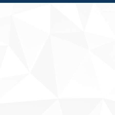
Fale conosco
Sobre