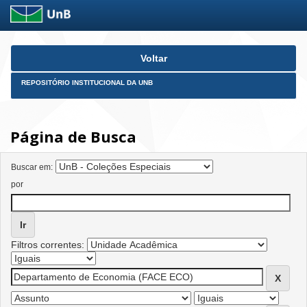
Skip
Voltar
navigation
REPOSITÓRIO INSTITUCIONAL DA UNB
Página de Busca
Buscar em:
por
Filtros correntes: