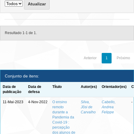
Resultado 1-1 de 1.
Anterior
1
Próximo
Conjunto de itens:
Data de
Data de
Título
Autor(es)
Orientador(es)
C
publicação
defesa
11-Mai-2023
4-Nov-2022
O ensino
Silva,
Cabello,
-
remoto
Jôsi de
Andrea
durante a
Carvalho
Felippe
Pandemia da
Covid-19 :
percepção
dos alunos de