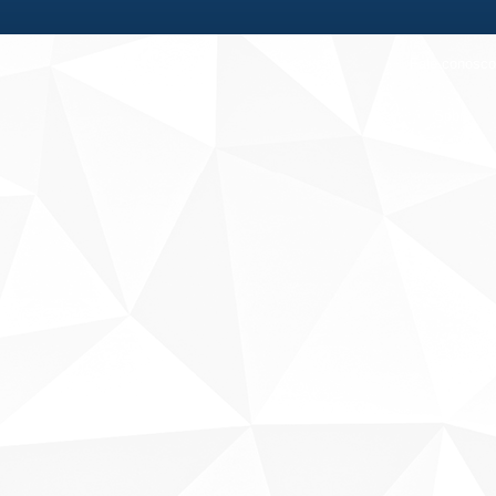
Fale conosco
Sobre