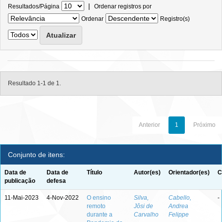
|
Resultados/Página
Ordenar registros por
Ordenar
Registro(s)
Resultado 1-1 de 1.
Anterior
1
Próximo
Conjunto de itens:
Data de
Data de
Título
Autor(es)
Orientador(es)
C
publicação
defesa
11-Mai-2023
4-Nov-2022
O ensino
Silva,
Cabello,
-
remoto
Jôsi de
Andrea
durante a
Carvalho
Felippe