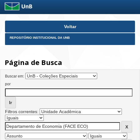
Skip
Voltar
navigation
REPOSITÓRIO INSTITUCIONAL DA UNB
Página de Busca
Buscar em:
por
Filtros correntes: