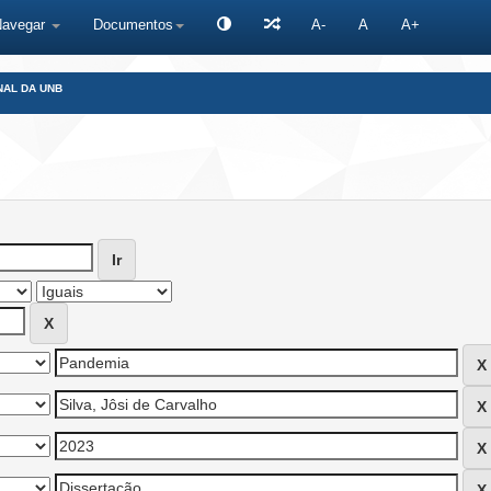
Navegar
Documentos
A-
A
A+
NAL DA UNB