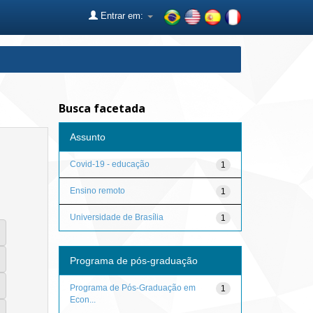
Entrar em:
Busca facetada
Assunto
Covid-19 - educação
1
Ensino remoto
1
Universidade de Brasília
1
Programa de pós-graduação
Programa de Pós-Graduação em
1
Econ...