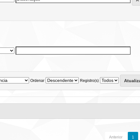
Ordenar
Registro(s)
Anterior
1