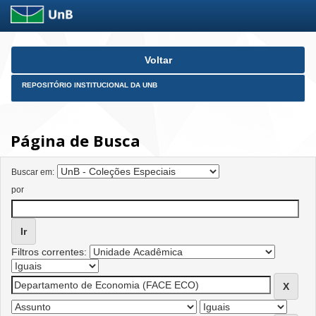
Skip
Voltar
navigation
REPOSITÓRIO INSTITUCIONAL DA UNB
Página de Busca
Buscar em:
por
Filtros correntes: