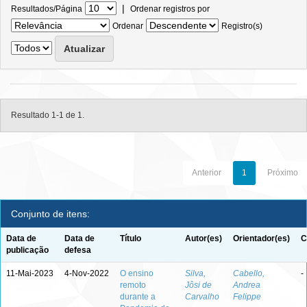
|
Resultados/Página
Ordenar registros por
Ordenar
Registro(s)
Resultado 1-1 de 1.
Anterior
1
Próximo
Conjunto de itens:
Data de
Data de
Título
Autor(es)
Orientador(es)
C
publicação
defesa
11-Mai-2023
4-Nov-2022
O ensino
Silva,
Cabello,
-
remoto
Jôsi de
Andrea
durante a
Carvalho
Felippe