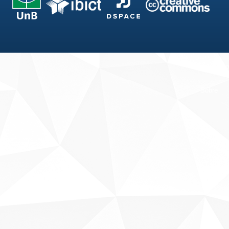
Fale conosco
Sobre