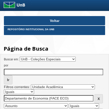
Skip
Voltar
navigation
REPOSITÓRIO INSTITUCIONAL DA UNB
Página de Busca
Buscar em:
por
Filtros correntes: