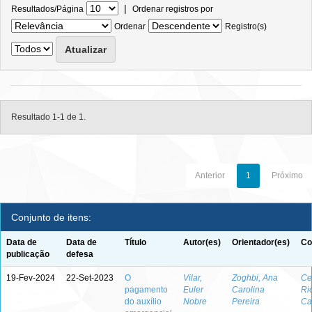
|
Resultados/Página
Ordenar registros por
Ordenar
Registro(s)
Resultado 1-1 de 1.
Anterior
1
Próximo
Conjunto de itens:
Data de
Data de
Título
Autor(es)
Orientador(es)
Co
publicação
defesa
19-Fev-2024
22-Set-2023
O
Vilar,
Zoghbi, Ana
Ce
pagamento
Euler
Carolina
Ri
do auxílio
Nobre
Pereira
Ca