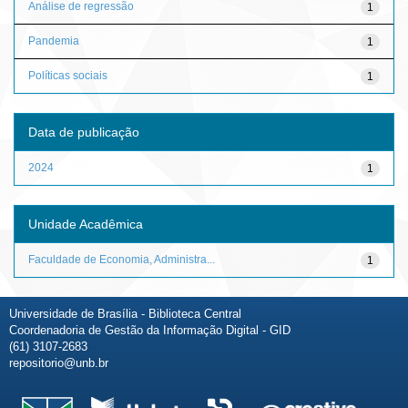
Análise de regressão
1
Pandemia
1
Políticas sociais
1
Data de publicação
2024
1
Unidade Acadêmica
Faculdade de Economia, Administra...
1
Universidade de Brasília - Biblioteca Central
Coordenadoria de Gestão da Informação Digital - GID
(61) 3107-2683
repositorio@unb.br