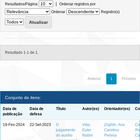
|
Resultados/Página
Ordenar registros por
Ordenar
Registro(s)
Resultado 1-1 de 1.
Anterior
1
Próximo
Conjunto de itens:
Data de
Data de
Título
Autor(es)
Orientador(es)
Co
publicação
defesa
19-Fev-2024
22-Set-2023
O
Vilar,
Zoghbi, Ana
Ce
pagamento
Euler
Carolina
Ri
do auxílio
Nobre
Pereira
Ca