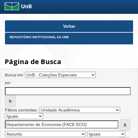
Skip
Voltar
navigation
REPOSITÓRIO INSTITUCIONAL DA UNB
Página de Busca
Buscar em:
por
Filtros correntes: