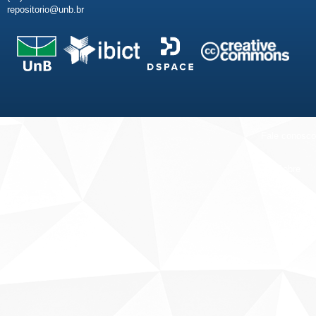
repositorio@unb.br
Fale conosco
Sobre