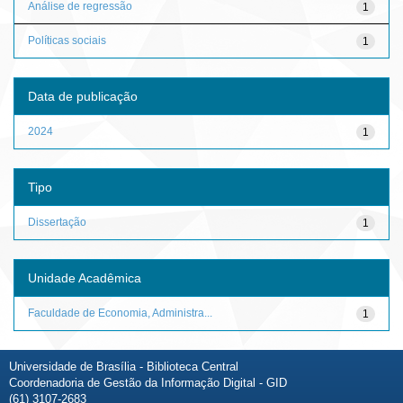
Análise de regressão
1
Políticas sociais
1
Data de publicação
2024
1
Tipo
Dissertação
1
Unidade Acadêmica
Faculdade de Economia, Administra...
1
Universidade de Brasília - Biblioteca Central
Coordenadoria de Gestão da Informação Digital - GID
(61) 3107-2683