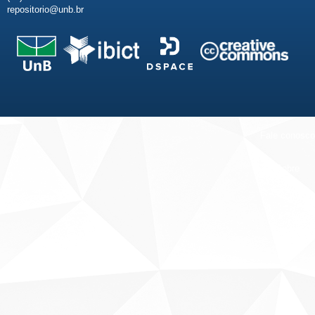
repositorio@unb.br
Fale conosco
Sobre