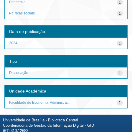
Pandemia
1
Políticas sociais
1
Data de publicação
2024
1
Tipo
Dissertação
1
Unidade Acadêmica
Faculdade de Economia, Administra...
1
Universidade de Brasília - Biblioteca Central
Coordenadoria de Gestão da Informação Digital - GID
(61) 3107-2683