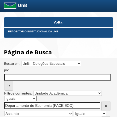
Skip
Voltar
navigation
REPOSITÓRIO INSTITUCIONAL DA UNB
Página de Busca
Buscar em:
por
Filtros correntes: