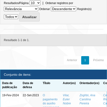
|
Resultados/Página
Ordenar registros por
Ordenar
Registro(s)
Resultado 1-1 de 1.
Anterior
1
Próximo
Conjunto de itens:
Data de
Data de
Título
Autor(es)
Orientador(es)
Co
publicação
defesa
19-Fev-2024
22-Set-2023
O
Vilar,
Zoghbi, Ana
Ce
pagamento
Euler
Carolina
Ri
do auxílio
Nobre
Pereira
Ca