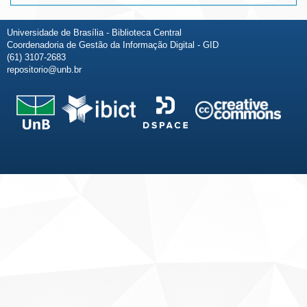
Universidade de Brasília - Biblioteca Central
Coordenadoria de Gestão da Informação Digital - GID
(61) 3107-2683
repositorio@unb.br
Fale conosco
Sobre