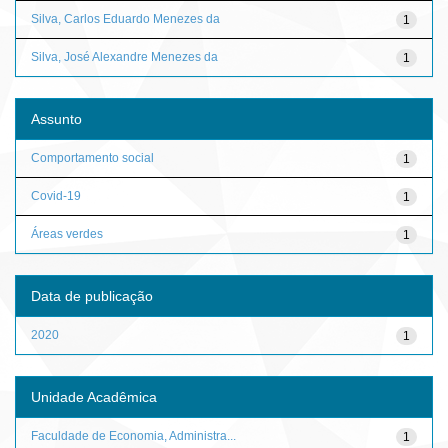
Silva, Carlos Eduardo Menezes da
1
Silva, José Alexandre Menezes da
1
Assunto
Comportamento social
1
Covid-19
1
Áreas verdes
1
Data de publicação
2020
1
Unidade Acadêmica
Faculdade de Economia, Administra...
1