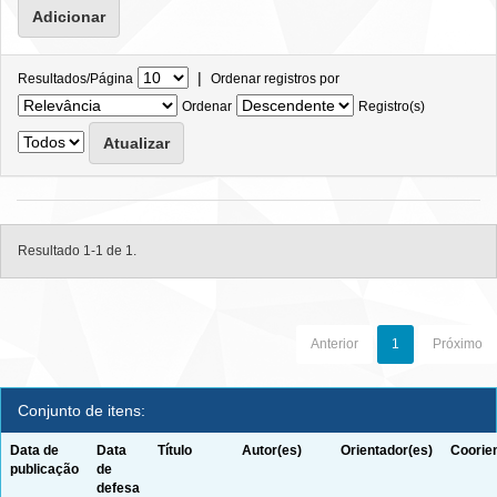
|
Resultados/Página
Ordenar registros por
Ordenar
Registro(s)
Resultado 1-1 de 1.
Anterior
1
Próximo
Conjunto de itens:
Data de
Data
Título
Autor(es)
Orientador(es)
Coorie
publicação
de
defesa