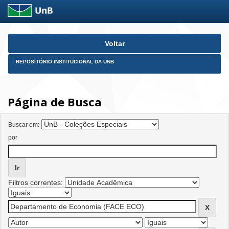
Skip
Voltar
navigation
REPOSITÓRIO INSTITUCIONAL DA UNB
Página de Busca
Buscar em:
por
Filtros correntes: