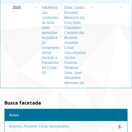
2020
-
Influência
Silva, Carlos
-
-
das
Eduardo
condições
Menezes da
;
de bem-
Cruz Neto,
estar
Claudiano
domiciliar
Carneiro da
;
na prática
Bezerra,
do
Anselmo
isolamento
César
social
Vasconcelos
;
durante a
Santos,
Pandemia
Roberta
da Covid-
Teodoro
;
19
Silva, José
Alexandre
Menezes da
Busca facetada
Autor
Bezerra, Anselmo César Vasconcelos
1