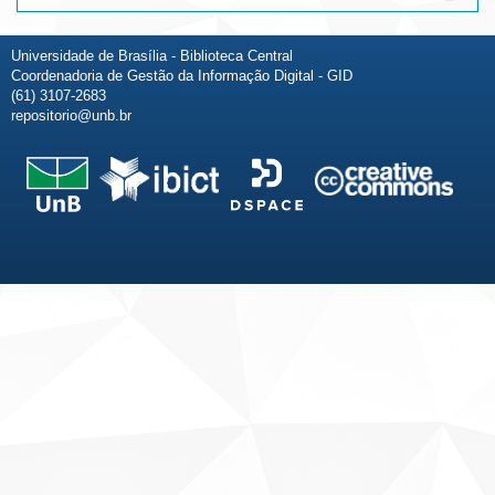
Universidade de Brasília - Biblioteca Central
Coordenadoria de Gestão da Informação Digital - GID
(61) 3107-2683
repositorio@unb.br
Fale conosco
Sobre