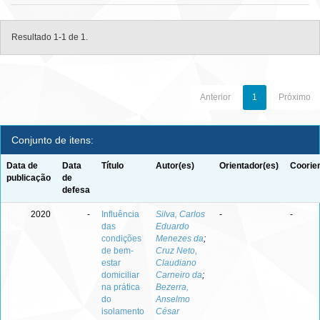
Resultado 1-1 de 1.
Anterior
1
Próximo
Conjunto de itens:
Data de
Data
Título
Autor(es)
Orientador(es)
Coorie
publicação
de
defesa
2020
-
Influência
Silva, Carlos
-
-
das
Eduardo
condições
Menezes da
;
de bem-
Cruz Neto,
estar
Claudiano
domiciliar
Carneiro da
;
na prática
Bezerra,
do
Anselmo
isolamento
César