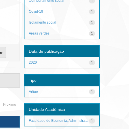
Comportamento social
1
Covid-19
1
Isolamento social
1
Áreas verdes
1
Data de publicação
2020
1
Tipo
Artigo
1
Próximo
Unidade Acadêmica
Faculdade de Economia, Administra...
1