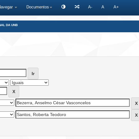
Navegar
Documentos
A-
A
A+
NAL DA UNB