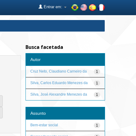
Entrar em:
Busca facetada
Autor
Cruz Neto, Claudiano Carneiro da
1
Silva, Carlos Eduardo Menezes da
1
Silva, José Alexandre Menezes da
1
Assunto
Bem-estar social
1