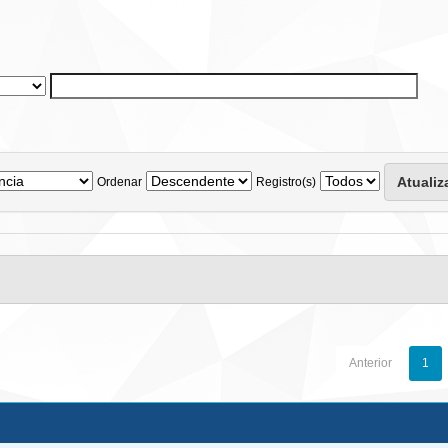
Ordenar
Registro(s)
Anterior
1