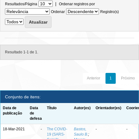
|
Resultados/Página
Ordenar registros por
Ordenar
Registro(s)
Resultado 1-1 de 1.
Anterior
1
Próximo
Conjunto de itens:
Data de
Data
Título
Autor(es)
Orientador(es)
Coorie
publicação
de
defesa
18-Mar-2021
-
The COVID-
Bastos,
-
-
19 (SARS-
Saulo B.
;