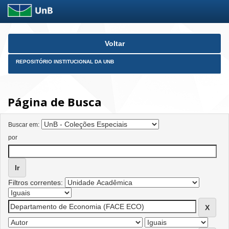
Skip
Voltar
navigation
REPOSITÓRIO INSTITUCIONAL DA UNB
Página de Busca
Buscar em:
por
Filtros correntes: