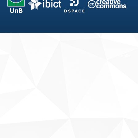
Fale conosco
Sobre