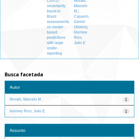
CoV-2)
Morato,
uncertainty
Marcelo
tripod in
M.
;
Brazil :
Cajueiro,
assessments
Daniel
on model-
Oliveira
;
based
Normey
predictions
Rico,
with large
Julio E.
under-
reporting
Busca facetada
Autor
Morato, Marcelo M.
1
Normey Rico, Julio E.
1
Assunto