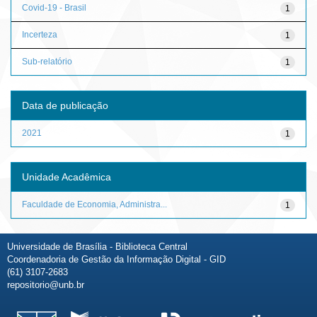
Covid-19 - Brasil
1
Incerteza
1
Sub-relatório
1
Data de publicação
2021
1
Unidade Acadêmica
Faculdade de Economia, Administra...
1
Universidade de Brasília - Biblioteca Central
Coordenadoria de Gestão da Informação Digital - GID
(61) 3107-2683
repositorio@unb.br