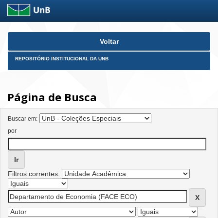
Skip
Voltar
navigation
REPOSITÓRIO INSTITUCIONAL DA UNB
Página de Busca
Buscar em:
por
Filtros correntes: