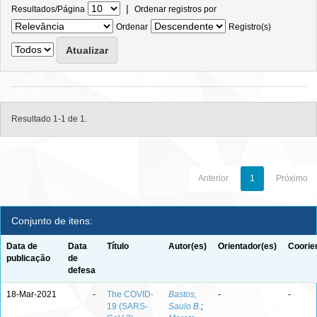
|
Resultados/Página
Ordenar registros por
Ordenar
Registro(s)
Resultado 1-1 de 1.
Anterior
1
Próximo
Conjunto de itens:
Data de
Data
Título
Autor(es)
Orientador(es)
Coorie
publicação
de
defesa
18-Mar-2021
-
The COVID-
Bastos,
-
-
19 (SARS-
Saulo B.
;