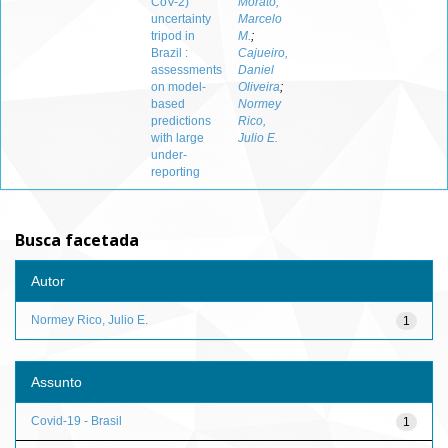
CoV-2)
Morato,
uncertainty
Marcelo
tripod in
M.
;
Brazil :
Cajueiro,
assessments
Daniel
on model-
Oliveira
;
based
Normey
predictions
Rico,
with large
Julio E.
under-
reporting
Busca facetada
Autor
Normey Rico, Julio E.
1
Assunto
Covid-19 - Brasil
1