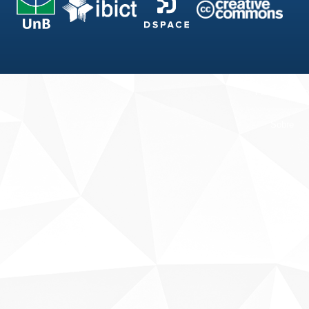
Fale conosco
Sobre