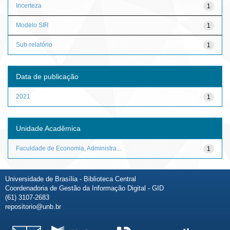
Incerteza
1
Modelo SIR
1
Sub-relatório
1
Data de publicação
2021
1
Unidade Acadêmica
Faculdade de Economia, Administra...
1
Universidade de Brasília - Biblioteca Central
Coordenadoria de Gestão da Informação Digital - GID
(61) 3107-2683
repositorio@unb.br