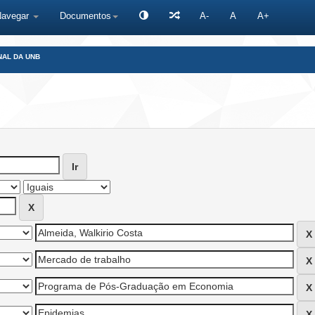
Navegar
Documentos
A-
A
A+
NAL DA UNB