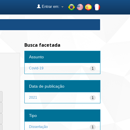
Entrar em:
Busca facetada
Assunto
Covid-19
1
Data de publicação
2021
1
Tipo
Dissertação
1