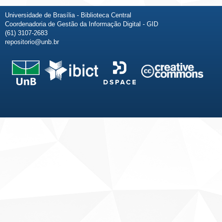
Universidade de Brasília - Biblioteca Central
Coordenadoria de Gestão da Informação Digital - GID
(61) 3107-2683
repositorio@unb.br
Fale conosco
Sobre