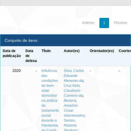
Anterior
1
Próximo
Conjunto de itens:
Data de
Data
Título
Autor(es)
Orientador(es)
Coorie
publicação
de
defesa
2020
-
Influência
Silva, Carlos
-
-
das
Eduardo
condições
Menezes da
;
de bem-
Cruz Neto,
estar
Claudiano
domiciliar
Carneiro da
;
na prática
Bezerra,
do
Anselmo
isolamento
César
social
Vasconcelos
;
durante a
Santos,
Pandemia
Roberta
da Covid-
Teodoro
;