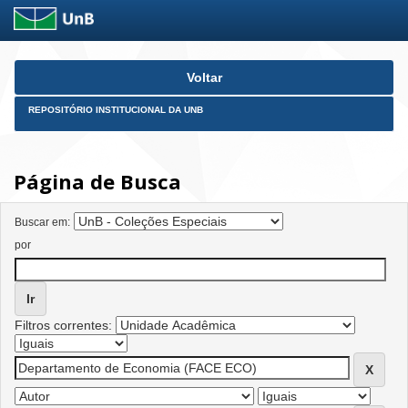
Skip
Voltar
navigation
REPOSITÓRIO INSTITUCIONAL DA UNB
Página de Busca
Buscar em:
por
Filtros correntes: