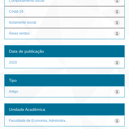
Comportamento social
1
Covid-19
1
Isolamento social
1
Áreas verdes
1
Data de publicação
2020
1
Tipo
Artigo
1
Unidade Acadêmica
Faculdade de Economia, Administra...
1