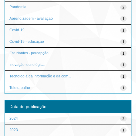
Pandemia
2
Aprendizagem - avaliação
1
Covid-19
1
Covid-19 - educação
1
Estudantes - percepção
1
Inovação tecnológica
1
Tecnologia da informação e da com...
1
Teletrabalho
1
Data de publicação
2024
2
2023
1