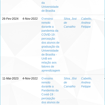
da
Universidade
de Brasília
26-Fev-2024
4-Nov-2022
O ensino
Silva, Josi
Cabello,
remoto
de
Andrea
durante a
Carvalho
Felippe
pandemia da
COVID-19 :
percepção
dos alunos de
graduação da
Universidade
de Brasília -
UnB em
relação aos
fatores de
aprendizagem
11-Mai-2023
4-Nov-2022
O ensino
Silva, Jôsi
Cabello,
remoto
de
Andrea
durante a
Carvalho
Felippe
Pandemia da
Covid-19 :
percepção
dos alunos de