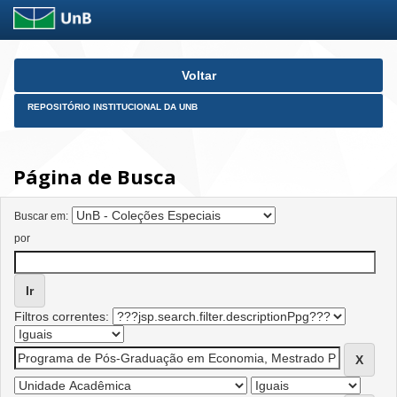
Skip
Voltar
navigation
REPOSITÓRIO INSTITUCIONAL DA UNB
Página de Busca
Buscar em:
por
Filtros correntes: