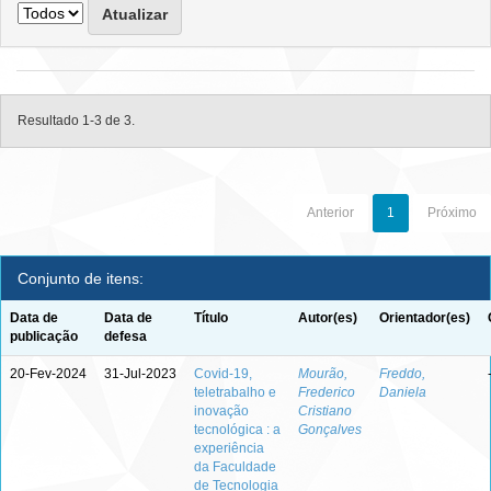
Resultado 1-3 de 3.
Anterior
1
Próximo
Conjunto de itens:
Data de
Data de
Título
Autor(es)
Orientador(es)
publicação
defesa
20-Fev-2024
31-Jul-2023
Covid-19,
Mourão,
Freddo,
teletrabalho e
Frederico
Daniela
inovação
Cristiano
tecnológica : a
Gonçalves
experiência
da Faculdade
de Tecnologia