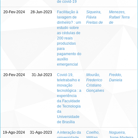
de covid-19
20-Fev-2024
28-Jun-2023
Facilitação à
Siqueira,
Menezes,
lavagem de
Flávia
Rafael Terra
dinheiro? : um
Freitas de
de
estudo sobre
as cédulas de
200 reais
produzidas
para
pagamento do
auxílio
emergencial
20-Fev-2024
31-Jul-2023
Covid-19,
Mourão,
Freddo,
teletrabalho e
Frederico
Daniela
inovação
Cristiano
tecnológica : a
Gonçalves
experiência
da Faculdade
de Tecnologia
da
Universidade
de Brasília
19-Ago-2024
31-Ago-2023
A interação da
Coelho,
Nogueira,
universidade
Willian
Jorge Madeira