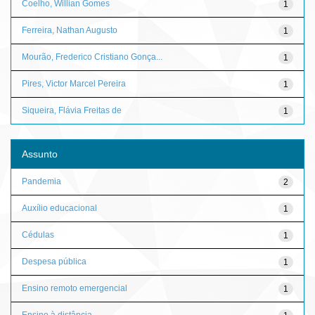
Coelho, Willian Gomes
1
Ferreira, Nathan Augusto
1
Mourão, Frederico Cristiano Gonça...
1
Pires, Victor Marcel Pereira
1
Siqueira, Flávia Freitas de
1
Assunto
Pandemia
2
Auxílio educacional
1
Cédulas
1
Despesa pública
1
Ensino remoto emergencial
1
Ensino à distância