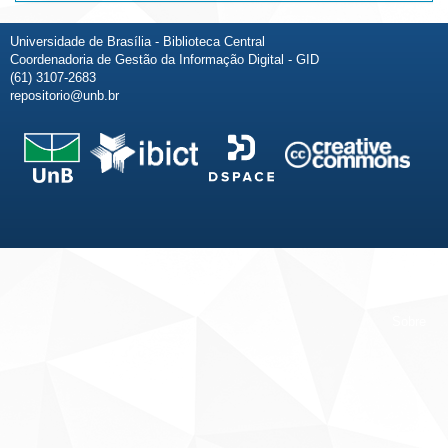
Universidade de Brasília - Biblioteca Central
Coordenadoria de Gestão da Informação Digital - GID
(61) 3107-2683
repositorio@unb.br
Fale conosco
Sobre