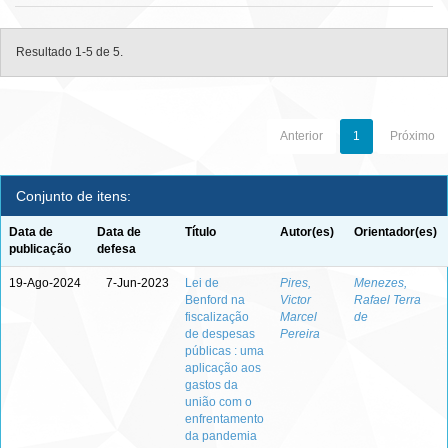
Resultado 1-5 de 5.
Anterior
1
Próximo
Conjunto de itens:
Data de
Data de
Título
Autor(es)
Orientador(es)
publicação
defesa
19-Ago-2024
7-Jun-2023
Lei de
Pires,
Menezes,
Benford na
Victor
Rafael Terra
fiscalização
Marcel
de
de despesas
Pereira
públicas : uma
aplicação aos
gastos da
união com o
enfrentamento
da pandemia