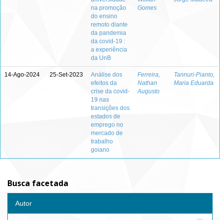
na promoção
Gomes
do ensino
remoto diante
da pandemia
da covid-19 :
a experiência
da UnB
14-Ago-2024
25-Set-2023
Análise dos
Ferreira,
Tannuri-Pianto,
efeitos da
Nathan
Maria Eduarda
crise da covid-
Augusto
19 nas
transições dos
estados de
emprego no
mercado de
trabalho
goiano
Busca facetada
Autor