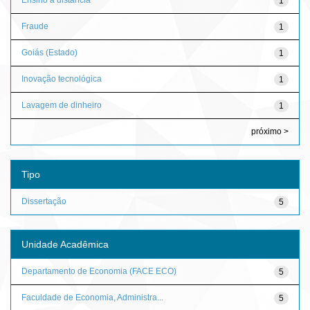
1
Fraude
1
Goiás (Estado)
1
Inovação tecnológica
1
Lavagem de dinheiro
1
próximo >
Tipo
Dissertação
5
Unidade Acadêmica
Departamento de Economia (FACE ECO)
5
Faculdade de Economia, Administra...
5