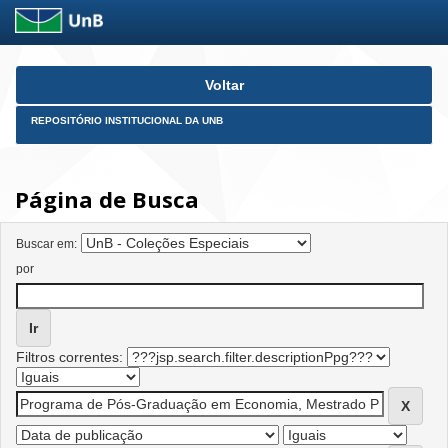
Skip
Voltar
navigation
REPOSITÓRIO INSTITUCIONAL DA UNB
Página de Busca
Buscar em:
por
Filtros correntes: