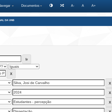
Navegar
Documentos
A-
A
A+
NAL DA UNB