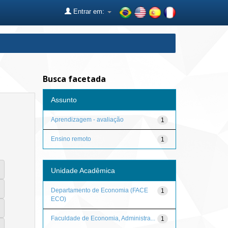
Entrar em:
Busca facetada
Assunto
Aprendizagem - avaliação
1
Ensino remoto
1
Unidade Acadêmica
Departamento de Economia (FACE
1
ECO)
Faculdade de Economia, Administra...
1