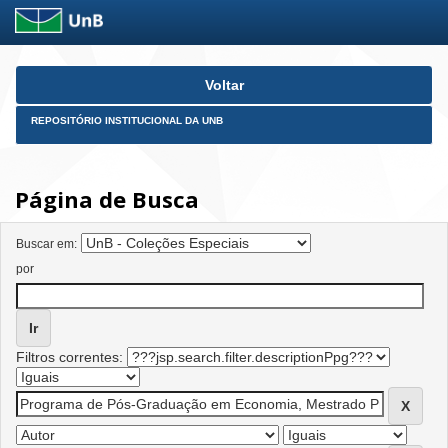
Skip
Voltar
navigation
REPOSITÓRIO INSTITUCIONAL DA UNB
Página de Busca
Buscar em:
por
Filtros correntes: