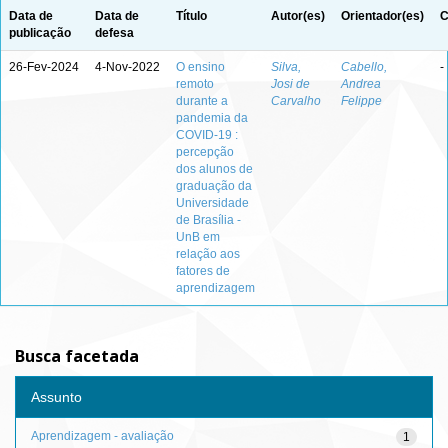
Data de
Data de
Título
Autor(es)
Orientador(es)
C
publicação
defesa
26-Fev-2024
4-Nov-2022
O ensino
Silva,
Cabello,
-
remoto
Josi de
Andrea
durante a
Carvalho
Felippe
pandemia da
COVID-19 :
percepção
dos alunos de
graduação da
Universidade
de Brasília -
UnB em
relação aos
fatores de
aprendizagem
Busca facetada
Assunto
Aprendizagem - avaliação
1