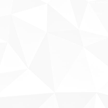
Fale conosco
Sobre