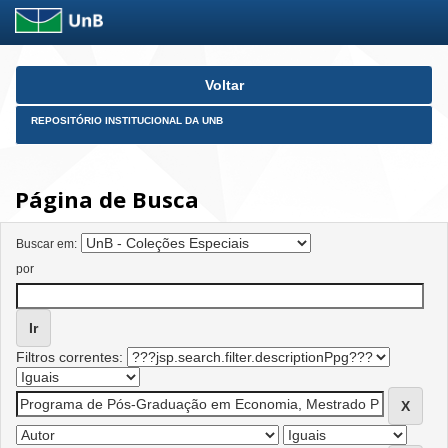
Skip
Voltar
navigation
REPOSITÓRIO INSTITUCIONAL DA UNB
Página de Busca
Buscar em:
por
Filtros correntes: