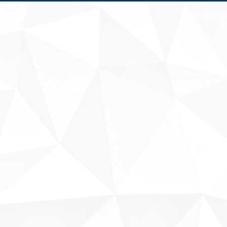
Fale conosco
Sobre