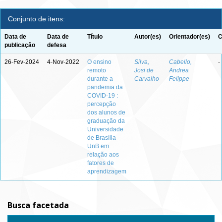
Conjunto de itens:
Data de
Data de
Título
Autor(es)
Orientador(es)
C
publicação
defesa
26-Fev-2024
4-Nov-2022
O ensino
Silva,
Cabello,
-
remoto
Josi de
Andrea
durante a
Carvalho
Felippe
pandemia da
COVID-19 :
percepção
dos alunos de
graduação da
Universidade
de Brasília -
UnB em
relação aos
fatores de
aprendizagem
Busca facetada