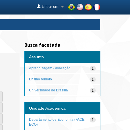
Entrar em:
Busca facetada
Assunto
Aprendizagem - avaliação
1
Ensino remoto
1
Universidade de Brasília
1
Unidade Acadêmica
Departamento de Economia (FACE
1
ECO)