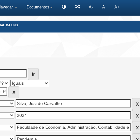
Navegar
Documentos
A-
A
A+
NAL DA UNB