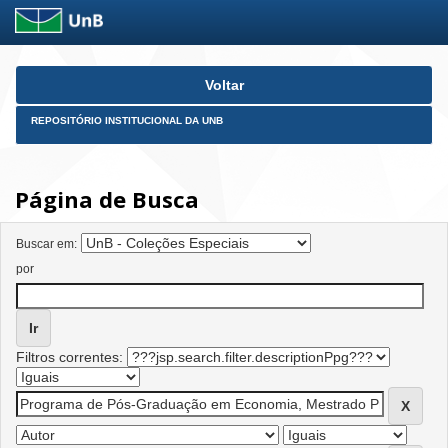
Skip
Voltar
navigation
REPOSITÓRIO INSTITUCIONAL DA UNB
Página de Busca
Buscar em:
por
Filtros correntes: