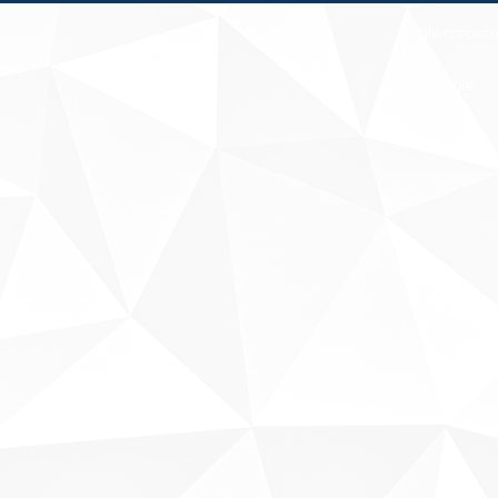
Fale conosco
Sobre