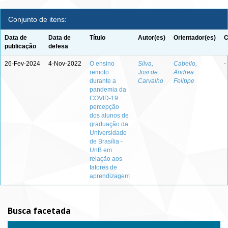
Conjunto de itens:
Data de
Data de
Título
Autor(es)
Orientador(es)
C
publicação
defesa
26-Fev-2024
4-Nov-2022
O ensino
Silva,
Cabello,
-
remoto
Josi de
Andrea
durante a
Carvalho
Felippe
pandemia da
COVID-19 :
percepção
dos alunos de
graduação da
Universidade
de Brasília -
UnB em
relação aos
fatores de
aprendizagem
Busca facetada