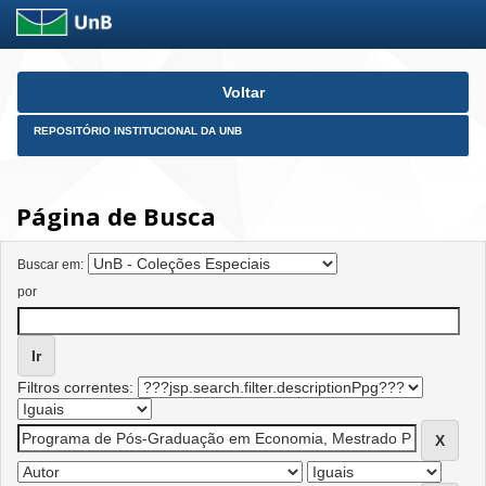
Skip
Voltar
navigation
REPOSITÓRIO INSTITUCIONAL DA UNB
Página de Busca
Buscar em:
por
Filtros correntes: