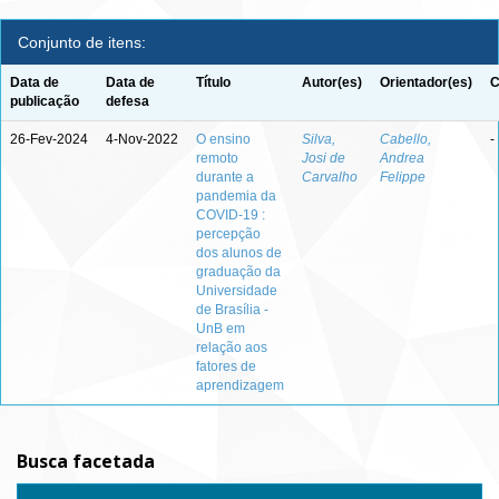
Conjunto de itens:
Data de
Data de
Título
Autor(es)
Orientador(es)
C
publicação
defesa
26-Fev-2024
4-Nov-2022
O ensino
Silva,
Cabello,
-
remoto
Josi de
Andrea
durante a
Carvalho
Felippe
pandemia da
COVID-19 :
percepção
dos alunos de
graduação da
Universidade
de Brasília -
UnB em
relação aos
fatores de
aprendizagem
Busca facetada