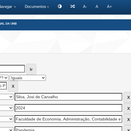
Navegar
Documentos
A-
A
A+
NAL DA UNB