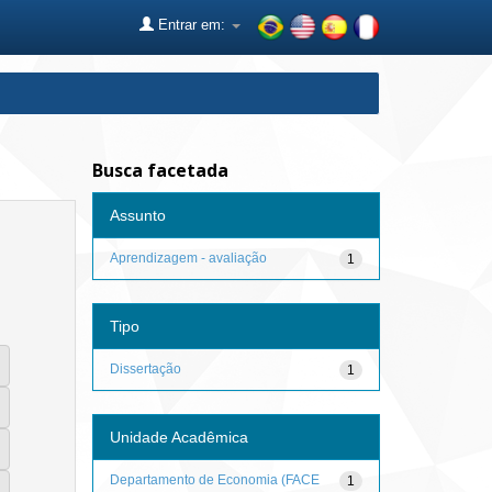
Entrar em:
Busca facetada
Assunto
Aprendizagem - avaliação
1
Tipo
Dissertação
1
Unidade Acadêmica
Departamento de Economia (FACE
1