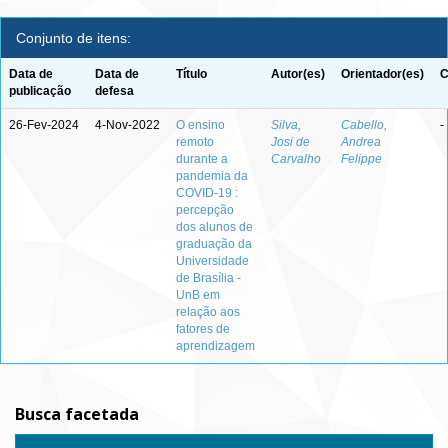
Conjunto de itens:
Data de
Data de
Título
Autor(es)
Orientador(es)
C
publicação
defesa
26-Fev-2024
4-Nov-2022
O ensino
Silva,
Cabello,
-
remoto
Josi de
Andrea
durante a
Carvalho
Felippe
pandemia da
COVID-19 :
percepção
dos alunos de
graduação da
Universidade
de Brasília -
UnB em
relação aos
fatores de
aprendizagem
Busca facetada