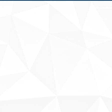
Fale conosco
Sobre