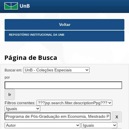
Skip
Voltar
navigation
REPOSITÓRIO INSTITUCIONAL DA UNB
Página de Busca
Buscar em:
por
Filtros correntes: