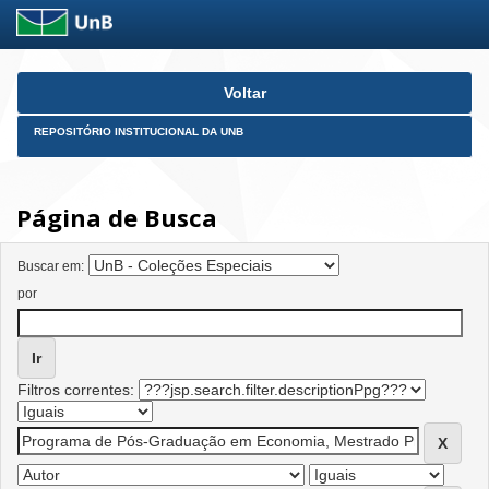
Skip
Voltar
navigation
REPOSITÓRIO INSTITUCIONAL DA UNB
Página de Busca
Buscar em:
por
Filtros correntes: