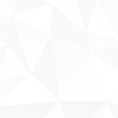
Fale conosco
Sobre