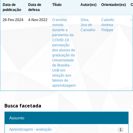
Data de
Data de
Título
Autor(es)
Orientador(es)
C
publicação
defesa
26-Fev-2024
4-Nov-2022
O ensino
Silva,
Cabello,
-
remoto
Josi de
Andrea
durante a
Carvalho
Felippe
pandemia da
COVID-19 :
percepção
dos alunos de
graduação da
Universidade
de Brasília -
UnB em
relação aos
fatores de
aprendizagem
Busca facetada
Assunto
Aprendizagem - avaliação
1