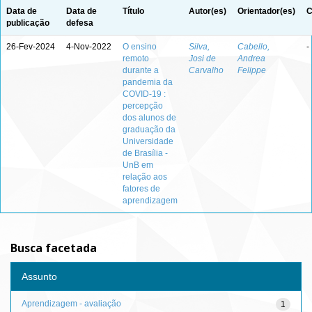
Data de
Data de
Título
Autor(es)
Orientador(es)
C
publicação
defesa
26-Fev-2024
4-Nov-2022
O ensino
Silva,
Cabello,
-
remoto
Josi de
Andrea
durante a
Carvalho
Felippe
pandemia da
COVID-19 :
percepção
dos alunos de
graduação da
Universidade
de Brasília -
UnB em
relação aos
fatores de
aprendizagem
Busca facetada
Assunto
Aprendizagem - avaliação
1