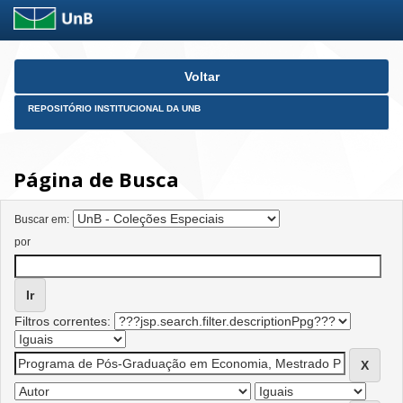
Skip
Voltar
navigation
REPOSITÓRIO INSTITUCIONAL DA UNB
Página de Busca
Buscar em:
por
Filtros correntes: