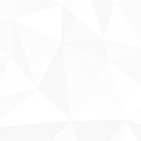
Fale conosco
Sobre