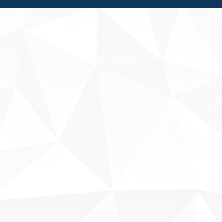
Fale conosco
Sobre