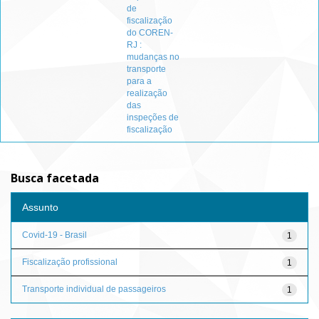
de
fiscalização
do COREN-
RJ :
mudanças no
transporte
para a
realização
das
inspeções de
fiscalização
Busca facetada
Assunto
Covid-19 - Brasil
1
Fiscalização profissional
1
Transporte individual de passageiros
1