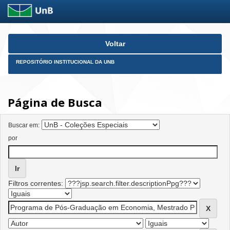
Skip
Voltar
navigation
REPOSITÓRIO INSTITUCIONAL DA UNB
Página de Busca
Buscar em:
por
Filtros correntes: