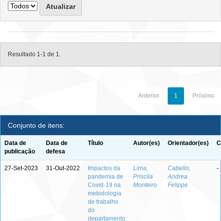
Resultado 1-1 de 1.
Anterior
1
Próximo
Conjunto de itens:
Data de
Data de
Título
Autor(es)
Orientador(es)
C
publicação
defesa
27-Set-2023
31-Out-2022
Impactos da
Lima,
Cabello,
-
pandemia de
Priscila
Andrea
Covid-19 na
Monteiro
Felippe
metodologia
de trabalho
do
departamento