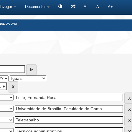
Navegar
Documentos
A-
A
A+
NAL DA UNB