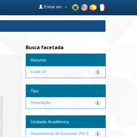
Entrar em:
Busca facetada
Assunto
Covid-19
1
Tipo
Dissertação
1
Unidade Acadêmica
Departamento de Economia (FACE
1