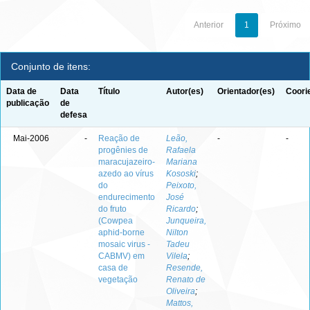
Anterior
1
Próximo
Conjunto de itens:
Data de
Data
Título
Autor(es)
Orientador(es)
Coori
publicação
de
defesa
Mai-2006
-
Reação de
Leão,
-
-
progênies de
Rafaela
maracujazeiro-
Mariana
azedo ao vírus
Kososki
;
do
Peixoto,
endurecimento
José
do fruto
Ricardo
;
(Cowpea
Junqueira,
aphid-borne
Nilton
mosaic virus -
Tadeu
CABMV) em
Vilela
;
casa de
Resende,
vegetação
Renato de
Oliveira
;
Mattos,