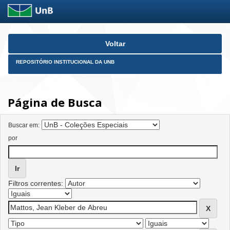
Skip
Voltar
navigation
REPOSITÓRIO INSTITUCIONAL DA UNB
Página de Busca
Buscar em:
por
Filtros correntes: