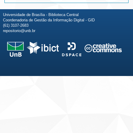
Universidade de Brasília - Biblioteca Central
Coordenadoria de Gestão da Informação Digital - GID
(61) 3107-2683
repositorio@unb.br
Fale conosco
Sobre