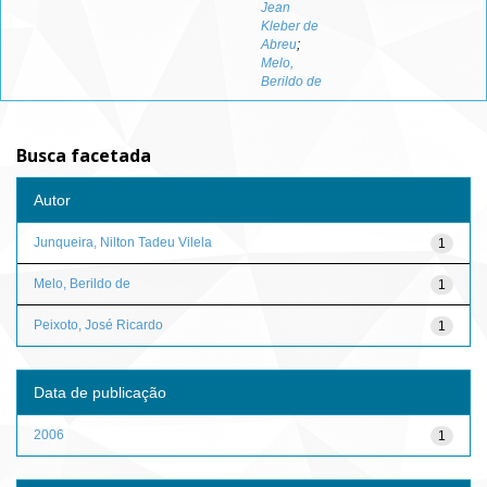
Jean
Kleber de
Abreu
;
Melo,
Berildo de
Busca facetada
Autor
Junqueira, Nilton Tadeu Vilela
1
Melo, Berildo de
1
Peixoto, José Ricardo
1
Data de publicação
2006
1