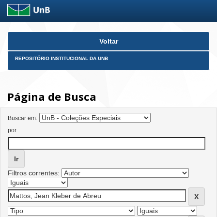
Skip
Voltar
navigation
REPOSITÓRIO INSTITUCIONAL DA UNB
Página de Busca
Buscar em:
por
Filtros correntes: