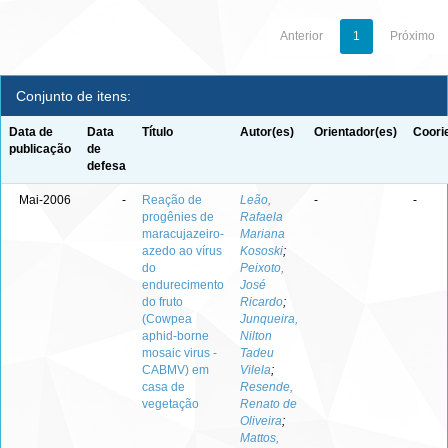
Anterior
1
Próximo
Conjunto de itens:
Data de
Data
Título
Autor(es)
Orientador(es)
Coori
publicação
de
defesa
Mai-2006
-
Reação de
Leão,
-
-
progênies de
Rafaela
maracujazeiro-
Mariana
azedo ao vírus
Kososki
;
do
Peixoto,
endurecimento
José
do fruto
Ricardo
;
(Cowpea
Junqueira,
aphid-borne
Nilton
mosaic virus -
Tadeu
CABMV) em
Vilela
;
casa de
Resende,
vegetação
Renato de
Oliveira
;
Mattos,