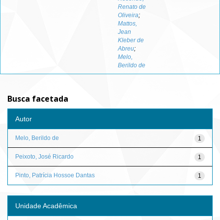
Renato de
Oliveira
;
Mattos,
Jean
Kleber de
Abreu
;
Melo,
Berildo de
Busca facetada
Autor
Melo, Berildo de
1
Peixoto, José Ricardo
1
Pinto, Patrícia Hossoe Dantas
1
Unidade Acadêmica