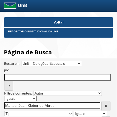
Skip
Voltar
navigation
REPOSITÓRIO INSTITUCIONAL DA UNB
Página de Busca
Buscar em:
por
Filtros correntes: