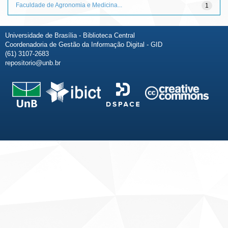
Faculdade de Agronomia e Medicina...
1
Universidade de Brasília - Biblioteca Central
Coordenadoria de Gestão da Informação Digital - GID
(61) 3107-2683
repositorio@unb.br
Fale conosco
Sobre