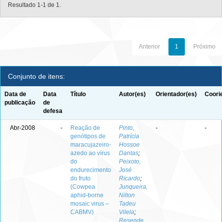
Resultado 1-1 de 1.
Anterior
1
Próximo
Conjunto de itens:
Data de
Data
Título
Autor(es)
Orientador(es)
Coori
publicação
de
defesa
Abr-2008
-
Reação de
Pinto,
-
-
genótipos de
Patrícia
maracujazeiro-
Hossoe
azedo ao vírus
Dantas
;
do
Peixoto,
endurecimento
José
do fruto
Ricardo
;
(Cowpea
Junqueira,
aphid-borne
Nilton
mosaic virus –
Tadeu
CABMV)
Vilela
;
Resende,