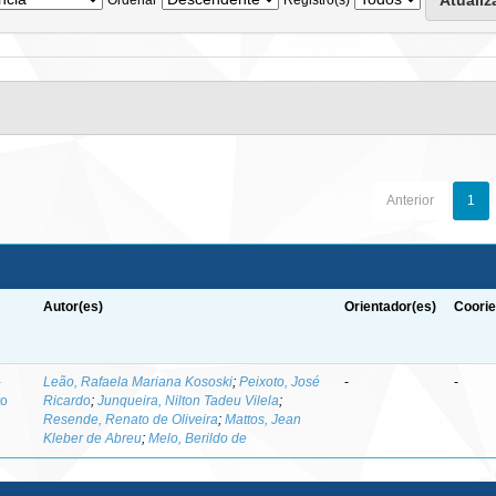
Anterior
1
Autor(es)
Orientador(es)
Coorie
-
Leão, Rafaela Mariana Kososki
;
Peixoto, José
-
-
to
Ricardo
;
Junqueira, Nilton Tadeu Vilela
;
Resende, Renato de Oliveira
;
Mattos, Jean
Kleber de Abreu
;
Melo, Berildo de