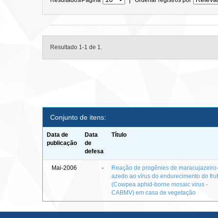
Resultado 1-1 de 1.
Conjunto de itens:
Data de
Data
Título
publicação
de
defesa
Mai-2006
-
Reação de progênies de maracujazeiro
azedo ao vírus do endurecimento do fru
(Cowpea aphid-borne mosaic virus -
CABMV) em casa de vegetação