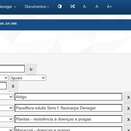
Navegar
Documentos
A-
A
A+
NAL DA UNB