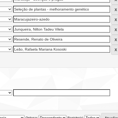
Ordenar
Registro(s)